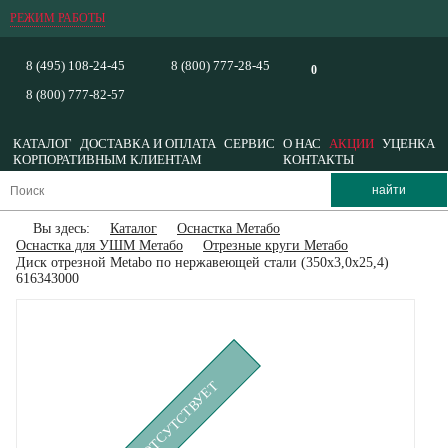
РЕЖИМ РАБОТЫ
8 (495) 108-24-45
8 (800) 777-28-45
0
8 (800) 777-82-57
КАТАЛОГ
ДОСТАВКА И ОПЛАТА
СЕРВИС
О НАС
АКЦИИ
УЦЕНКА
КОРПОРАТИВНЫМ КЛИЕНТАМ
КОНТАКТЫ
Вы здесь:
Каталог
Оснастка Метабо
Оснастка для УШМ Метабо
Отрезные круги Метабо
Диск отрезной Metabo по нержавеющей стали (350x3,0x25,4)
616343000
ВРЕМЕННО ОТСУТСТВУЕТ