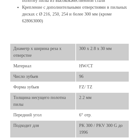
полотну пилы из высококачественной стали
Крепление с дополнительными отверстиями в пильных
дисках с Ø 216, 250, 254 и более 300 мм (кроме
628063000)
Диаметр х ширина реза х
300 x 2.8 x 30 мм
отверстие
Материал
HW/CT
Число зубьев
96
Форма зубьев
FZ/ TZ
Толщина несущего полотна
2.2 мм
пилы
Передний угол
6° отр.
Подходит для
PK 300 / PKV 300 G до
1996