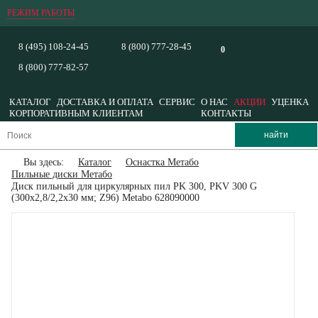
РЕЖИМ РАБОТЫ
8 (495) 108-24-45
8 (800) 777-28-45
0
8 (800) 777-82-57
КАТАЛОГ
ДОСТАВКА И ОПЛАТА
СЕРВИС
О НАС
АКЦИИ
УЦЕНКА
КОРПОРАТИВНЫМ КЛИЕНТАМ
КОНТАКТЫ
Вы здесь:
Каталог
Оснастка Метабо
Пильные диски Метабо
Диск пильный для циркулярных пил PK 300, PKV 300 G
(300х2,8/2,2х30 мм; Z96) Metabo 628090000