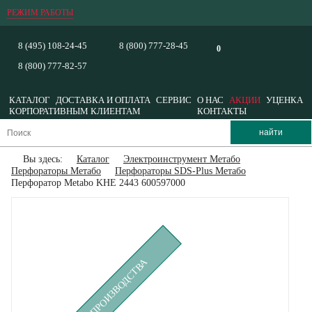
РЕЖИМ РАБОТЫ
8 (495) 108-24-45
8 (800) 777-28-45
0
8 (800) 777-82-57
КАТАЛОГ
ДОСТАВКА И ОПЛАТА
СЕРВИС
О НАС
АКЦИИ
УЦЕНКА
КОРПОРАТИВНЫМ КЛИЕНТАМ
КОНТАКТЫ
Вы здесь:
Каталог
Электроинструмент Метабо
Перфораторы Метабо
Перфораторы SDS-Plus Метабо
Перфоратор Metabo KHE 2443 600597000
СНЯТ С ПРОИЗВОДСТВА