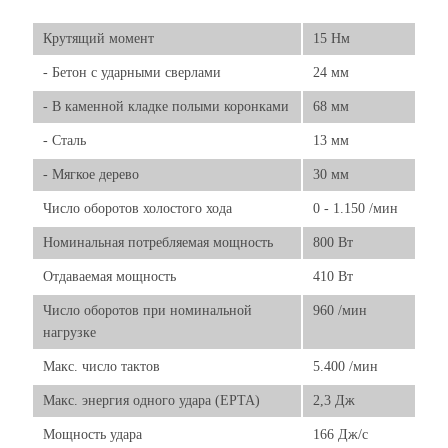
Крутящий момент
15 Нм
- Бетон с ударными сверлами
24 мм
- В каменной кладке полыми коронками
68 мм
- Сталь
13 мм
- Мягкое дерево
30 мм
Число оборотов холостого хода
0 - 1.150 /мин
Номинальная потребляемая мощность
800 Вт
Отдаваемая мощность
410 Вт
Число оборотов при номинальной
960 /мин
нагрузке
Макс. число тактов
5.400 /мин
Макс. энергия одного удара (EPTA)
2,3 Дж
Мощность удара
166 Дж/с