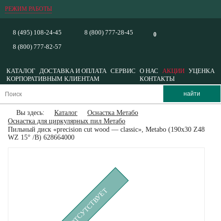
РЕЖИМ РАБОТЫ
8 (495) 108-24-45
8 (800) 777-28-45
0
8 (800) 777-82-57
КАТАЛОГ
ДОСТАВКА И ОПЛАТА
СЕРВИС
О НАС
АКЦИИ
УЦЕНКА
КОРПОРАТИВНЫМ КЛИЕНТАМ
КОНТАКТЫ
Вы здесь:
Каталог
Оснастка Метабо
Оснастка для циркулярных пил Метабо
Пильный диск «precision cut wood — classic», Metabo (190x30 Z48
WZ 15° /B) 628664000
ВРЕМЕННО ОТСУТСТВУЕТ