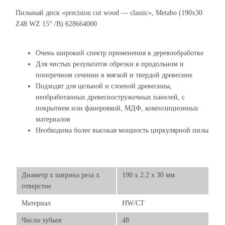
Пильный диск «precision cut wood — classic», Metabo (190x30
Z48 WZ 15° /B) 628664000
Очень широкий спектр применения в деревообработке
Для чистых результатов обрезки в продольном и
поперечном сечении в мягкой и твердой древесине
Подходят для цельной и слоеной древесины,
необработанных древесностружечных панелей, с
покрытием или фанеровкой, МДФ, композиционных
материалов
Необходима более высокая мощность циркулярной пилы
Диаметр х ширина реза х
190 x 2.2 x 30 мм
отверстие
Материал
HW/CT
Число зубьев
48