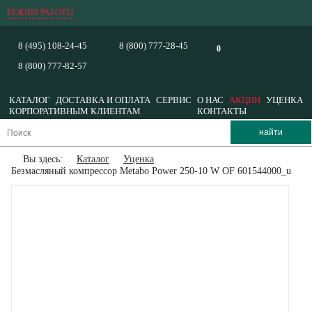
РЕЖИМ РАБОТЫ
8 (495) 108-24-45
8 (800) 777-28-45
0
8 (800) 777-82-57
КАТАЛОГ
ДОСТАВКА И ОПЛАТА
СЕРВИС
О НАС
АКЦИИ
УЦЕНКА
КОРПОРАТИВНЫМ КЛИЕНТАМ
КОНТАКТЫ
Вы здесь:
Каталог
Уценка
Безмасляный компрессор Metabo Power 250-10 W OF 601544000_u