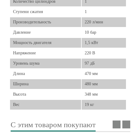
Количество цилиндров
1
Ступени сжатия
1
Производительность
220 л/мин
Давление
10 бар
Мощность двигателя
1,5 кВт
Напряжение
220 В
Уровень шума
97 дБ
Длина
470 мм
Ширина
480 мм
Высота
348 мм
Вес
19 кг
С этим товаром покупают