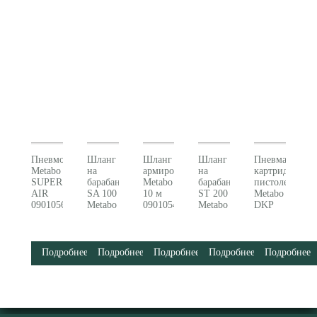
Пневмошланг
Шланг
Шланг
Шланг
Пневматическ
Metabo
на
армированный
на
картриджный
SUPER
барабане
Metabo
барабане
пистолет
AIR
SA 100
10 м
ST 200
Metabo
0901056056
Metabo
0901054924
Metabo
DKP
0901054975
0901054568
310
601573000
Подробнее
Подробнее
Подробнее
Подробнее
Подробнее