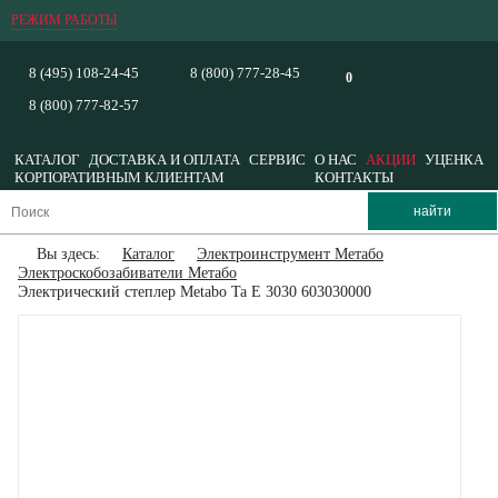
РЕЖИМ РАБОТЫ
8 (495) 108-24-45
8 (800) 777-28-45
0
8 (800) 777-82-57
КАТАЛОГ
ДОСТАВКА И ОПЛАТА
СЕРВИС
О НАС
АКЦИИ
УЦЕНКА
КОРПОРАТИВНЫМ КЛИЕНТАМ
КОНТАКТЫ
Вы здесь:
Каталог
Электроинструмент Метабо
Электроскобозабиватели Метабо
Электрический степлер Metabo Ta E 3030 603030000