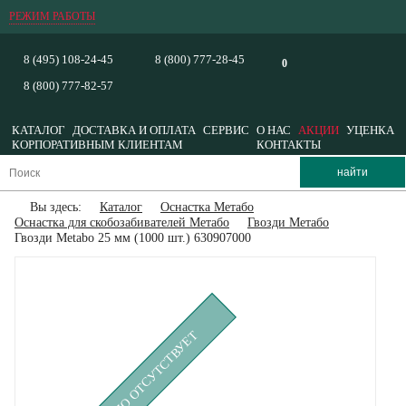
РЕЖИМ РАБОТЫ
8 (495) 108-24-45
8 (800) 777-28-45
0
8 (800) 777-82-57
КАТАЛОГ
ДОСТАВКА И ОПЛАТА
СЕРВИС
О НАС
АКЦИИ
УЦЕНКА
КОРПОРАТИВНЫМ КЛИЕНТАМ
КОНТАКТЫ
Вы здесь:
Каталог
Оснастка Метабо
Оснастка для скобозабивателей Метабо
Гвозди Метабо
Гвозди Metabo 25 мм (1000 шт.) 630907000
ВРЕМЕННО ОТСУТСТВУЕТ