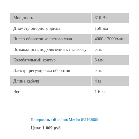
Мощность
310 Вт
Диаметр опорного диска
150 мм
Число оборотов холостого хода
4000-12000/мин
Возможность подключения к пылесосу
есть
Колебательный контур
3 мм
Электр. регулировка оборотов
есть
Длина кабеля
4 м
Вес
1.6 кг
Полировальный войлок Metabo 631168000
Цена:
1 069
руб.