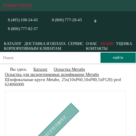
РЕЖИМ РАБОТЫ
8 (495) 108-24-45
8 (800) 777-28-45
0
8 (800) 777-82-57
КАТАЛОГ
ДОСТАВКА И ОПЛАТА
СЕРВИС
О НАС
АКЦИИ
УЦЕНКА
КОРПОРАТИВНЫМ КЛИЕНТАМ
КОНТАКТЫ
Вы здесь:
Каталог
Оснастка Метабо
Оснастка для эксцентриковых шлифмашин Метабо
Шлифовальные круги Metabo, 25х(10хР60,10хР80,5хР120) prof
624066000
ВРЕМЕННО ОТСУТСТВУЕТ