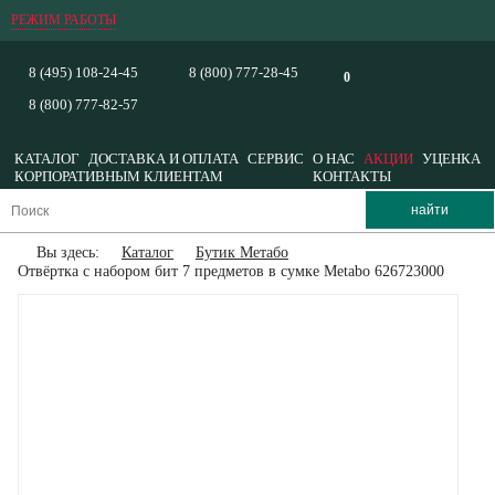
РЕЖИМ РАБОТЫ
8 (495) 108-24-45
8 (800) 777-28-45
0
8 (800) 777-82-57
КАТАЛОГ
ДОСТАВКА И ОПЛАТА
СЕРВИС
О НАС
АКЦИИ
УЦЕНКА
КОРПОРАТИВНЫМ КЛИЕНТАМ
КОНТАКТЫ
Вы здесь:
Каталог
Бутик Метабо
Отвёртка с набором бит 7 предметов в сумке Metabo 626723000