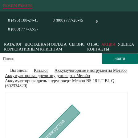
РЕЖИМ РАБОТЫ
8 (495) 108-24-45
8 (800) 777-28-45
0
8 (800) 777-82-57
КАТАЛОГ
ДОСТАВКА И ОПЛАТА
СЕРВИС
О НАС
АКЦИИ
УЦЕНКА
КОРПОРАТИВНЫМ КЛИЕНТАМ
КОНТАКТЫ
Вы здесь:
Каталог
Аккумуляторные инструменты Метабо
Аккумуляторные дрели-шуруповерты Метабо
Аккумуляторная дрель-шуруповерт Metabo BS 18 LT BL Q
(602334820)
СНЯТ С ПРОИЗВОДСТВА