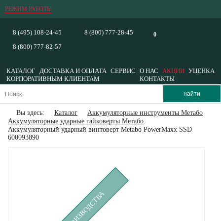
РЕЖИМ РАБОТЫ
8 (495) 108-24-45
8 (800) 777-28-45
0
8 (800) 777-82-57
КАТАЛОГ
ДОСТАВКА И ОПЛАТА
СЕРВИС
О НАС
АКЦИИ
УЦЕНКА
КОРПОРАТИВНЫМ КЛИЕНТАМ
КОНТАКТЫ
Вы здесь:
Каталог
Аккумуляторные инструменты Метабо
Аккумуляторные ударные гайковерты Метабо
Аккумуляторный ударный винтоверт Metabo PowerMaxx SSD
600093890
СНЯТ С ПРОИЗВОДСТВА