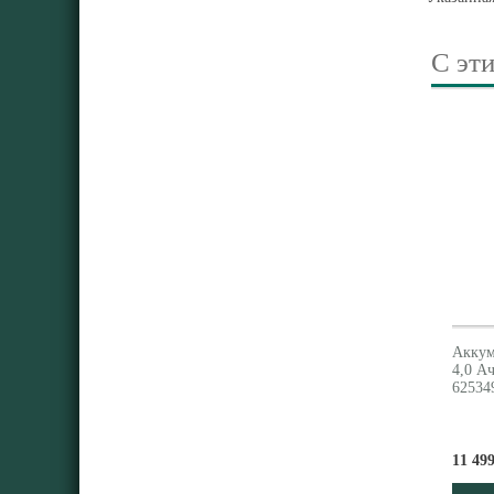
С эт
Аккум
4,0 A
62534
11 499