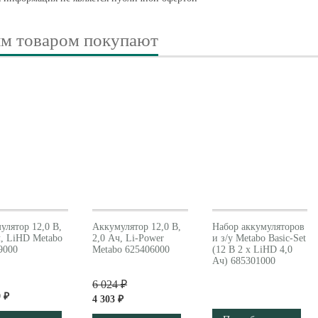
им товаром покупают
улятор 12,0 В,
Аккумулятор 12,0 В,
Набор аккумуляторов
ч, LiHD Metabo
2,0 Aч, Li-Power
и з/у Metabo Basic-Set
9000
Metabo 625406000
(12 В 2 x LiHD 4,0
Ач) 685301000
6 024 ₽
 ₽
4 303 ₽