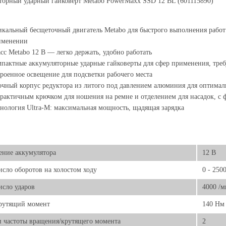
торный ударный гайковерт Metabo PowerMaxx SSD 12 BL (601115890)
кальный бесщеточный двигатель Metabo для быстрого выполнения рабо
именении
сс Metabo 12 В — легко держать, удобно работать
пактные аккумуляторные ударные гайковерты для сфер применения, тр
роенное освещение для подсветки рабочего места
чный корпус редуктора из литого под давлением алюминия для оптималь
рактичным крючком для ношения на ремне и отделением для насадок, с 
нология Ultra-M: максимальная мощность, щадящая зарядка
ние аккумулятора
12 В
исло оборотов на холостом ходу
0 - 250
исло ударов
4000 /
крутящий момент
140 Нм
 частоты вращения/крутящего момента
2