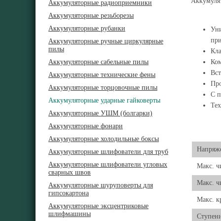
Аккумуля
Аккумуляторные радиоприемники
Аккумуляторные резьборезы
Аккумуляторные рубанки
Уни
пр
Аккумуляторные ручные циркулярные
пилы
Кла
Аккумуляторные сабельные пилы
Ком
Вст
Аккумуляторные технические фены
Про
Аккумуляторные торцовочные пилы
С п
Аккумуляторные ударные гайковерты
Тех
Аккумуляторные УШМ (болгарки)
Аккумуляторные фонари
Аккумуляторные холодильные боксы
Напряже
Аккумуляторные шлифователи для труб
Аккумуляторные шлифователи угловых
Макс. ч
сварных швов
Макс. ч
Аккумуляторные шуруповерты для
гипсокартона
Макс. 
Аккумуляторные эксцентриковые
шлифмашины
Ступени