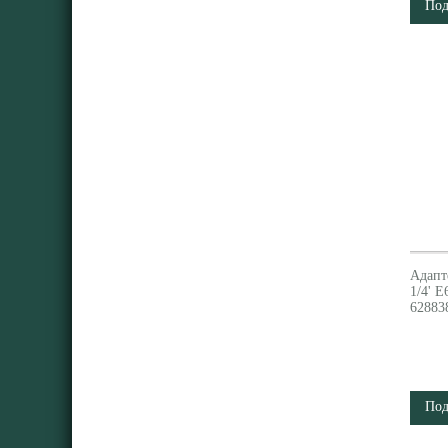
Под
Адапт
1/4' E
62883
Под