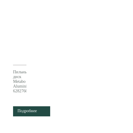
(628026000)
Пильный
диск
Metabo
AluminiumCutProf (165x20 Z48 FZ/TR -5°)
628276000
Подробнее