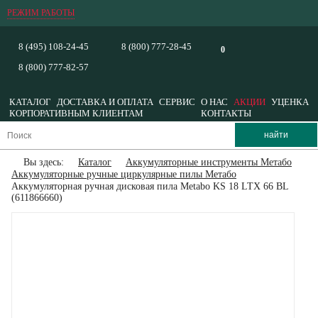
РЕЖИМ РАБОТЫ
8 (495) 108-24-45
8 (800) 777-28-45
0
8 (800) 777-82-57
КАТАЛОГ
ДОСТАВКА И ОПЛАТА
СЕРВИС
О НАС
АКЦИИ
УЦЕНКА
КОРПОРАТИВНЫМ КЛИЕНТАМ
КОНТАКТЫ
Вы здесь:
Каталог
Аккумуляторные инструменты Метабо
Аккумуляторные ручные циркулярные пилы Метабо
Аккумуляторная ручная дисковая пила Metabo KS 18 LTX 66 BL
(611866660)