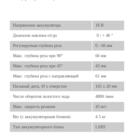
Напряжение аккумулятора
18 В
Диапазон наклона от/до
‌ 0 / + 46 °
Регулируемая глубина реза
0 - 66 мм
Макс. глубина реза при 90°
66 мм
Макс. глубина реза при 45°
43 мм
Макс. глубина реза с направляющей
61 мм
Пильный диск, Ø x отверстие
165 x 20 мм
Число оборотов холостого хода
4800 /мин
Макс. скорость резания
43 м/с
Вес (с аккумуляторным блоком)
4.5 кг
Тип аккумуляторного блока
LiHD