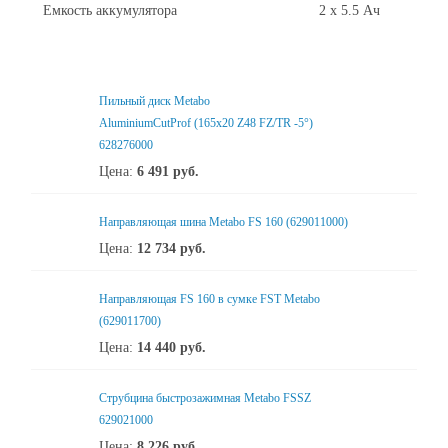
Емкость аккумулятора
2 x 5.5 Ач
Пильный диск Metabo
AluminiumCutProf (165x20 Z48 FZ/TR -5°)
628276000
Цена:
6 491
руб.
Направляющая шина Metabo FS 160 (629011000)
Цена:
12 734
руб.
Направляющая FS 160 в сумке FST Metabo
(629011700)
Цена:
14 440
руб.
Струбцина быстрозажимная Metabo FSSZ
629021000
Цена:
8 226
руб.