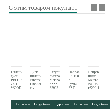
С этим товаром покупают
Пильный
Диск
Струбцина
Направляющая
Направляюща
диск
пильный
быстрозажимная
FS 160
шина
PRECISION
FibercementCutProf
Metabo
в
Metabo
CUT
(165x20
FSSZ
сумке
FS 160
WOOD
мм;
629021000
FST
(629011000)
CLASSIC,
4DFZ)
Metabo
165X20
Metabo
(629011700)
Z42
628289000
WZ 5°
Подробнее
Подробнее
Подробнее
Подробнее
Подробнее
Metabo