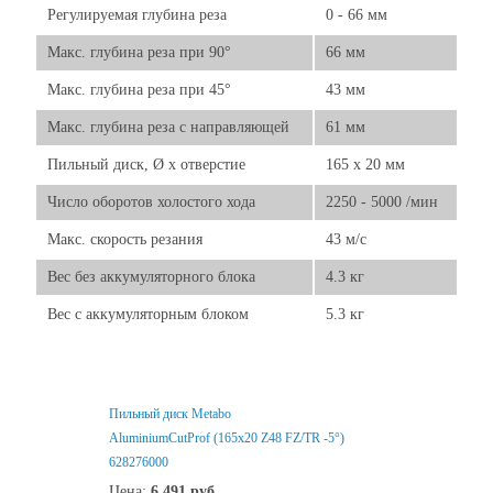
Регулируемая глубина реза
0 - 66 мм
Макс. глубина реза при 90°
66 мм
Макс. глубина реза при 45°
43 мм
Макс. глубина реза с направляющей
61 мм
Пильный диск, Ø x отверстие
165 x 20 мм
Число оборотов холостого хода
2250 - 5000 /мин
Макс. скорость резания
43 м/с
Вес без аккумуляторного блока
4.3 кг
Вес с аккумуляторным блоком
5.3 кг
Пильный диск Metabo
AluminiumCutProf (165x20 Z48 FZ/TR -5°)
628276000
Цена:
6 491
руб.