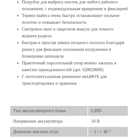
Патрубок для выброса опилок для любого рабочего
положения, с индивидуальным вращением и фиксацией
Тормоз выбега очень быстро останавливает пильное
полотно и повышает безопасность
Смотровое окно в защитном кожухе для точного
ведения разреза
Быстрая и простая замена пильного полотна благодаря
рычагу для фиксации положения погружения и
блокировке шпинделя
Практичный параллельный упор можно заказать в
качестве принадлежностей (арт. 628029000)
С интеллектуальным решением metaBOX для
транспортировки и хранения
Тип аккумуляторного блока
LiHD
Напряжение аккумулятора
18 В
Диапазон наклона от/до
- 1 / + 46 °