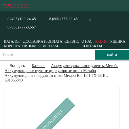
РЕЖИМ РАБОТЫ
8 (495) 108-24-45
8 (800) 777-28-45
0
8 (800) 777-82-57
КАТАЛОГ
ДОСТАВКА И ОПЛАТА
СЕРВИС
О НАС
АКЦИИ
УЦЕНКА
КОРПОРАТИВНЫМ КЛИЕНТАМ
КОНТАКТЫ
Вы здесь:
Каталог
Аккумуляторные инструменты Метабо
Аккумуляторные ручные циркулярные пилы Метабо
Аккумуляторная погружная пила Metabo KT 18 LTX 66 BL
601866840
ВРЕМЕННО ОТСУТСТВУЕТ