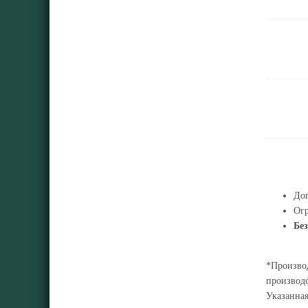
Доп
Огр
Без
*Производ
производс
Указанна