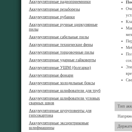
Аккумуляторные радиоприемники
Пос
Оче
Аккумуляторные резьборезы
уст
Аккумуляторные рубанки
Кла
Аккумуляторные ручные циркулярные
Мак
пилы
ме
Аккумуляторные сабельные пилы
Пер
Аккумуляторные технические фены
Met
Аккумуляторные торцовочные пилы
Пол
Аккумуляторные ударные гайковерты
сох
Эле
Аккумуляторные УШМ (болгарки)
вре
Аккумуляторные фонари
Све
Аккумуляторные холодильные боксы
Аккумуляторные шлифователи для труб
Аккумуляторные шлифователи угловых
сварных швов
Тип акк
Аккумуляторные шуруповерты для
гипсокартона
Напряже
Аккумуляторные эксцентриковые
Держате
шлифмашины