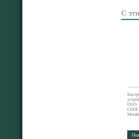
С эт
Быстр
устро
DUO, 
COOL
Metab
Под