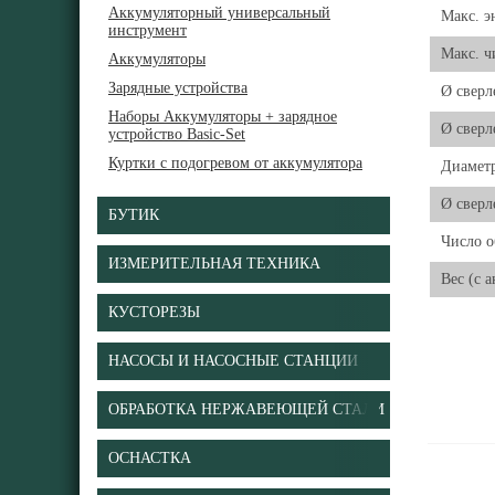
Аккумуляторный универсальный
Макс. э
инструмент
Макс. ч
Аккумуляторы
Зарядные устройства
Ø сверл
Наборы Аккумуляторы + зарядное
Ø сверл
устройство Basic-Set
Куртки с подогревом от аккумулятора
Диаметр
Ø сверл
БУТИК
Число о
ИЗМЕРИТЕЛЬНАЯ ТЕХНИКА
Вес (с 
КУСТОРЕЗЫ
НАСОСЫ И НАСОСНЫЕ СТАНЦИИ
ОБРАБОТКА НЕРЖАВЕЮЩЕЙ СТАЛИ
ОСНАСТКА