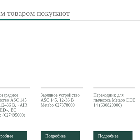
им товаром покупают
озарядное
Зарядное устройство
Переходник для
йство ASC 145
ASC 145, 12-36 В
пылесоса Metabo DDE
12–36 В, «AIR
Metabo 627378000
14 (630829000)
ED», ЕС
o (627495000)
робнее
Подробнее
Подробнее