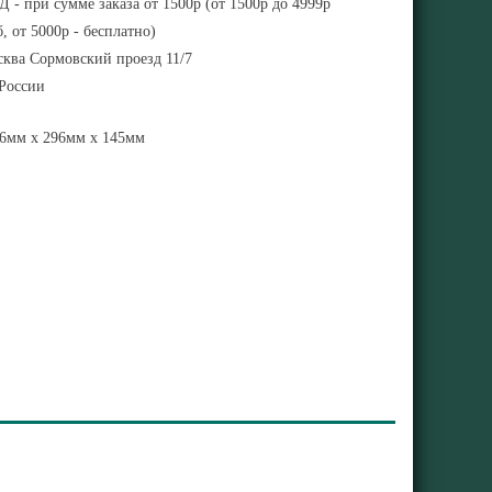
 - при сумме заказа от 1500р (от 1500р до 4999р
, от 5000р - бесплатно)
ква Сормовский проезд 11/7
 России
6мм x 296мм x 145мм