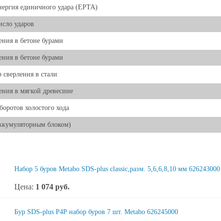
нергия единичного удара (EPTA)
исло ударов
ения в бетоне бурами
ения в бетоне бурами
 сверления в стали
ения в мягкой древесине
боротов холостого хода
аккумуляторным блоком)
Набор 5 буров Metabo SDS-plus classiс,разм. 5,6,6,8,10 мм 626243000
Цена:
1 074
руб.
Бур SDS-plus P4P набор буров 7 шт. Metabo 626245000