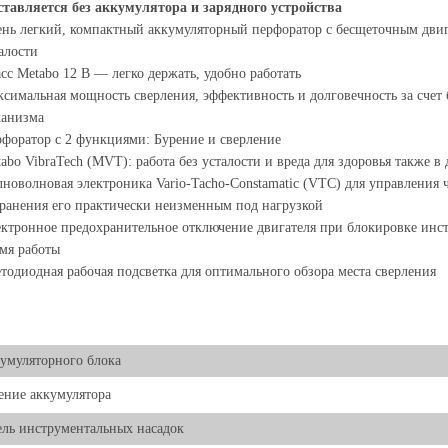
тавляется без аккумулятора и зарядного устройства
нь легкий, компактный аккумуляторный перфоратор с бесщеточным двиг
алости
сс Metabo 12 В — легко держать, удобно работать
симальная мощность сверления, эффективность и долговечность за счет
ханизма
форатор с 2 функциями: Бурение и сверление
abo VibraTech (MVT): работа без усталости и вреда для здоровья также 
новолновая электроника Vario-Tacho-Constamatic (VTC) для управления 
ранения его практически неизменным под нагрузкой
ктронное предохранительное отключение двигателя при блокировке инст
мя работы
тодиодная рабочая подсветка для оптимального обзора места сверления
умуляторного блока
ние аккумулятора
ль инструментальных насадок