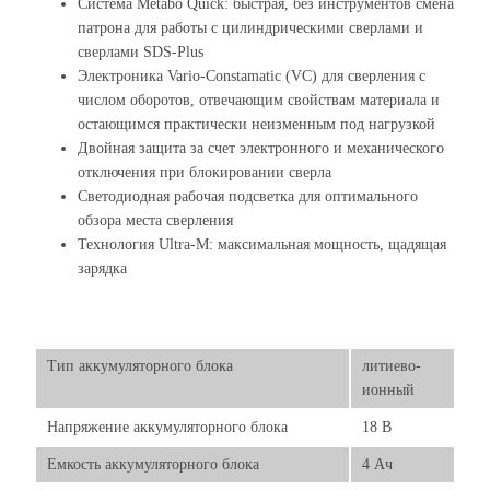
Система Metabo Quick: быстрая, без инструментов смена
патрона для работы с цилиндрическими сверлами и
сверлами SDS-Plus
Электроника Vario-Constamatic (VC) для сверления с
числом оборотов, отвечающим свойствам материала и
остающимся практически неизменным под нагрузкой
Двойная защита за счет электронного и механического
отключения при блокировании сверла
Светодиодная рабочая подсветка для оптимального
обзора места сверления
Технология Ultra-M: максимальная мощность, щадящая
зарядка
Тип аккумуляторного блока
литиево-
ионный
Напряжение аккумуляторного блока
18 В
Емкость аккумуляторного блока
4 Ач