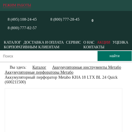
РЕЖИМ РАБОТЫ
8 (495) 108-24-45
8 (800) 777-28-45
0
8 (800) 777-82-57
КАТАЛОГ
ДОСТАВКА И ОПЛАТА
СЕРВИС
О НАС
АКЦИИ
УЦЕНКА
КОРПОРАТИВНЫМ КЛИЕНТАМ
КОНТАКТЫ
Вы здесь:
Каталог
Аккумуляторные инструменты Метабо
Аккумуляторные перфораторы Метабо
Аккумуляторный перфоратор Metabo KHA 18 LTX BL 24 Quick
(600211500)