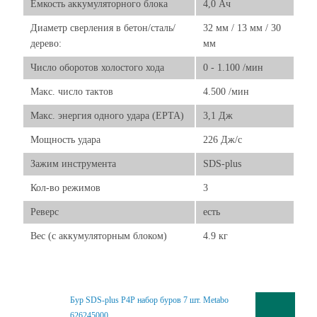
Емкость аккумуляторного блока
4,0 Ач
Диаметр сверления в бетон/сталь/
32 мм / 13 мм / 30
дерево:
мм
Число оборотов холостого хода
0 - 1.100 /мин
Макс. число тактов
4.500 /мин
Макс. энергия одного удара (EPTA)
3,1 Дж
Мощность удара
226 Дж/с
Зажим инструмента
SDS-plus
Кол-во режимов
3
Реверс
есть
Вес (с аккумуляторным блоком)
4.9 кг
Бур SDS-plus P4P набор буров 7 шт. Metabo
626245000