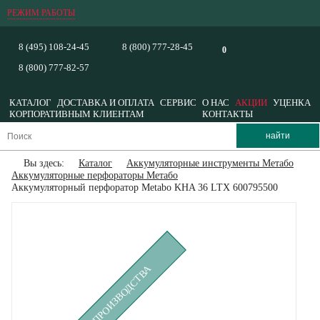
РЕЖИМ РАБОТЫ
8 (495) 108-24-45
8 (800) 777-28-45
0
8 (800) 777-82-57
КАТАЛОГ
ДОСТАВКА И ОПЛАТА
СЕРВИС
О НАС
АКЦИИ
УЦЕНКА
КОРПОРАТИВНЫМ КЛИЕНТАМ
КОНТАКТЫ
Вы здесь:
Каталог
Аккумуляторные инструменты Метабо
Аккумуляторные перфораторы Метабо
Аккумуляторный перфоратор Metabo KHA 36 LTX 600795500
СНЯТ С ПРОИЗВОДСТВА