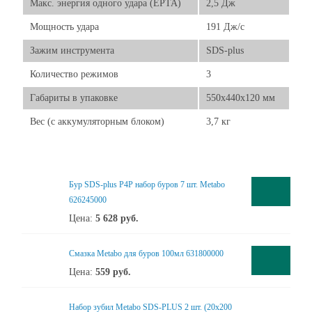
Макс. энергия одного удара (EPTA)
2,5 Дж
Мощность удара
191 Дж/с
Зажим инструмента
SDS-plus
Количество режимов
3
Габариты в упаковке
550х440х120 мм
Вес (с аккумуляторным блоком)
3,7 кг
Бур SDS-plus P4P набор буров 7 шт. Metabo
626245000
Цена:
5 628
руб.
Смазка Metabo для буров 100мл 631800000
Цена:
559
руб.
Набор зубил Metabo SDS-PLUS 2 шт. (20х200