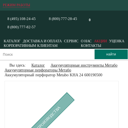
РЕЖИМ РАБОТЫ
8 (495) 108-24-45
8 (800) 777-28-45
0
8 (800) 777-82-57
КАТАЛОГ
ДОСТАВКА И ОПЛАТА
СЕРВИС
О НАС
АКЦИИ
УЦЕНКА
КОРПОРАТИВНЫМ КЛИЕНТАМ
КОНТАКТЫ
Вы здесь:
Каталог
Аккумуляторные инструменты Метабо
Аккумуляторные перфораторы Метабо
Аккумуляторный перфоратор Metabo KHA 24 600190500
СНЯТ С ПРОИЗВОДСТВА