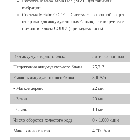
Рукоятка Metabo VibraTech (MVT) для гашения
вибрации
Система Metabo CODE! : Система электронной защиты
от кражи для аккумуляторных блоков; активируется с
помощью ключа CODE! (принадлежность)
Вид аккумуляторного блока
литиево-ионный
Напряжение аккумуляторного блока
25,2 В
Емкость аккумуляторного блока
3,0 А/ч
- Мягкое дерево
22 мм
- Бетон
20 мм
- Сталь
13 мм
Число оборотов холостого хода
0 - 1.000 /мин
Макс. число тактов
4.700 /мин