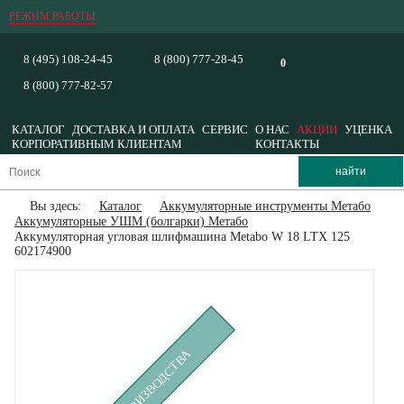
РЕЖИМ РАБОТЫ
8 (495) 108-24-45
8 (800) 777-28-45
0
8 (800) 777-82-57
КАТАЛОГ
ДОСТАВКА И ОПЛАТА
СЕРВИС
О НАС
АКЦИИ
УЦЕНКА
КОРПОРАТИВНЫМ КЛИЕНТАМ
КОНТАКТЫ
Вы здесь:
Каталог
Аккумуляторные инструменты Метабо
Аккумуляторные УШМ (болгарки) Метабо
Аккумуляторная угловая шлифмашина Metabo W 18 LTX 125
602174900
СНЯТ С ПРОИЗВОДСТВА