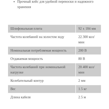
Прочный кейс для удобной переноски и надежного
хранения
Шлифовальная плита
92 x 184 мм
Частота колебаний на холостом ходу
22.300 кол/
мин
Номинальная потребляемая мощность
200 В
Отдаваемая мощность
80 В
Частота колебаний при номинальной
20.400 кол/
нагрузке
мин
Колебательный контур
2 мм
Вес
1.5 кг
Длина кабеля
2.5 м