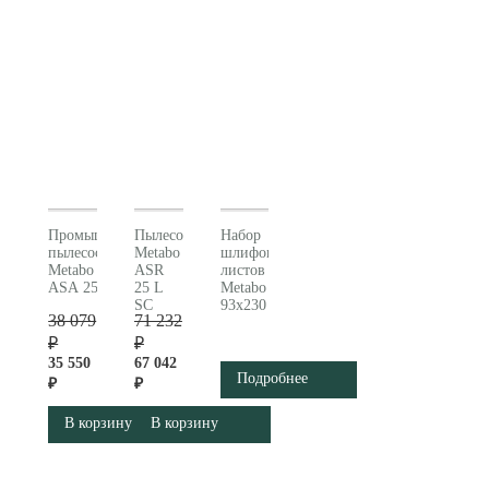
Промышленный
Пылесос
Набор
пылесос
Metabo
шлифовальных
Metabo
ASR
листов
ASA 25 L PC 602014000
25 L
Metabo
SC
93х230
38 079
71 232
602024000
мм, 10
шт.
₽
₽
624490000
35 550
67 042
Подробнее
₽
₽
В корзину
В корзину