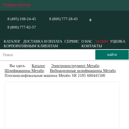
РЕЖИМ РАБОТЫ
8 (495) 108-24-45
8 (800) 777-28-45
0
8 (800) 777-82-57
КАТАЛОГ
ДОСТАВКА И ОПЛАТА
СЕРВИС
О НАС
АКЦИИ
УЦЕНКА
КОРПОРАТИВНЫМ КЛИЕНТАМ
КОНТАКТЫ
Вы здесь:
Каталог
Электроинструмент Метабо
Шлифмашины Метабо
Вибрационные шлифмашины Метабо
Плоскошлифовальная машина Metabo SR 2185 600441500