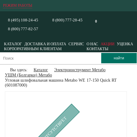
РЕЖИМ РАБОТЫ
8 (495) 108-24-45
8 (800) 777-28-45
0
8 (800) 777-82-57
КАТАЛОГ
ДОСТАВКА И ОПЛАТА
СЕРВИС
О НАС
АКЦИИ
УЦЕНКА
КОРПОРАТИВНЫМ КЛИЕНТАМ
КОНТАКТЫ
Вы здесь:
Каталог
Электроинструмент Метабо
УШМ (Болгарки) Метабо
Угловая шлифовальная машина Metabo WE 17-150 Quick RT
(601087000)
ВРЕМЕННО ОТСУТСТВУЕТ