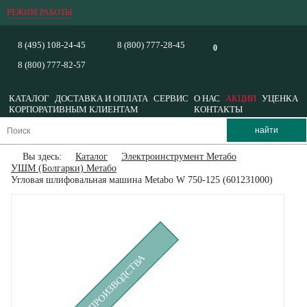
РЕЖИМ РАБОТЫ
8 (495) 108-24-45
8 (800) 777-28-45
0
8 (800) 777-82-57
КАТАЛОГ
ДОСТАВКА И ОПЛАТА
СЕРВИС
О НАС
АКЦИИ
УЦЕНКА
КОРПОРАТИВНЫМ КЛИЕНТАМ
КОНТАКТЫ
Вы здесь:
Каталог
Электроинструмент Метабо
УШМ (Болгарки) Метабо
Угловая шлифовальная машина Metabo W 750-125 (601231000)
СНЯТ С ПРОИЗВОДСТВА