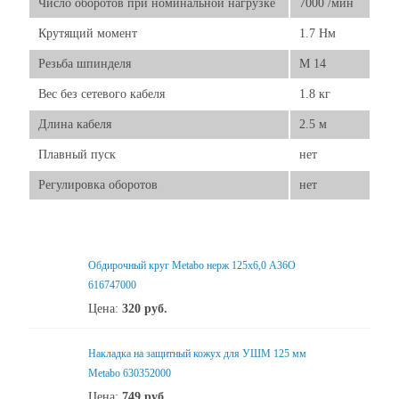
Число оборотов при номинальной нагрузке
7000 /мин
Крутящий момент
1.7 Нм
Резьба шпинделя
М 14
Вес без сетевого кабеля
1.8 кг
Длина кабеля
2.5 м
Плавный пуск
нет
Регулировка оборотов
нет
Обдирочный круг Metabo нерж 125x6,0 А36О
616747000
Цена:
320
руб.
Накладка на защитный кожух для УШМ 125 мм
Metabo 630352000
Цена:
749
руб.