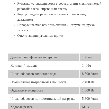
Рукоятка устанавливается в соответствии с выполняемой
работой: слева, справа или сверху
Корпус редуктора из алюминиевого литья под
давлением
Поворачиваемая без применения инструмента ручка
захвата
Отключающие угольные щетки
Диаметр шлифовальных кругов
180 мм
Крутящий момент
14 Нм
Число оборотов холостого хода
8.500 /мин
Номинальная потребляемая мощность
2.400 Вт
Отдаваемая мощность
1.600 Вт
Число оборотов при номинальной нагрузке
5.800 /мин
Ходовая резьба
M 14