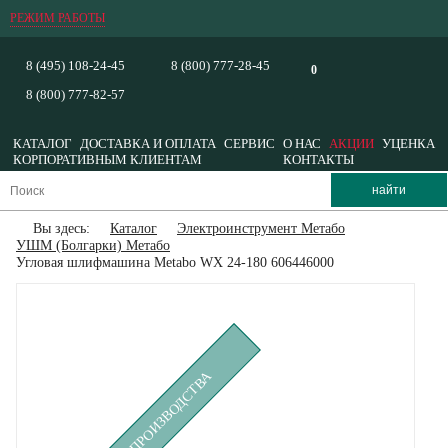
РЕЖИМ РАБОТЫ
8 (495) 108-24-45
8 (800) 777-28-45
0
8 (800) 777-82-57
КАТАЛОГ
ДОСТАВКА И ОПЛАТА
СЕРВИС
О НАС
АКЦИИ
УЦЕНКА
КОРПОРАТИВНЫМ КЛИЕНТАМ
КОНТАКТЫ
Вы здесь:
Каталог
Электроинструмент Метабо
УШМ (Болгарки) Метабо
Угловая шлифмашина Metabo WX 24-180 606446000
СНЯТ С ПРОИЗВОДСТВА