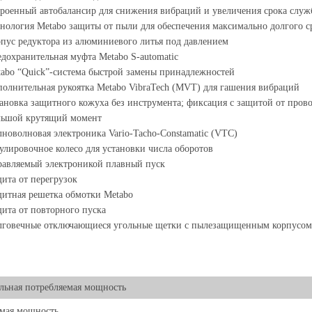
роенный автобалансир для снижения вибраций и увеличения срока слу
нология Metabo защиты от пыли для обеспечения максимально долгого 
пус редуктора из алюминиевого литья под давлением
дохранительная муфта Metabo S-automatic
abo “Quick”-система быстрой замены принадлежностей
олнительная рукоятка Metabo VibraTech (MVT) для гашения вибраций
ановка защитного кожуха без инструмента; фиксация с защитой от пров
льшой крутящий момент
новолновая электроника Vario-Tacho-Constamatic (VTC)
улировочное колесо для установки числа оборотов
авляемый электроникой плавный пуск
ита от перегрузок
итная решетка обмотки Metabo
ита от повторного пуска
лговечные отключающиеся угольные щетки с пылезащищенным корпусом
ьная потребляемая мощность
мая мощность