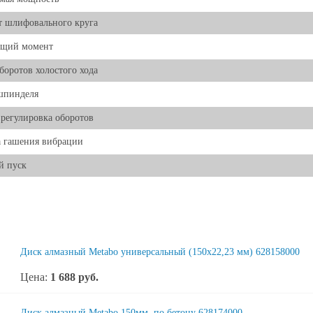
 шлифовального круга
щий момент
боротов холостого хода
шпинделя
 регулировка оборотов
 гашения вибрации
й пуск
Диск алмазный Metabo универсальный (150x22,23 мм) 628158000
Цена:
1 688
руб.
Диск алмазный Metabo 150мм, по бетону 628174000