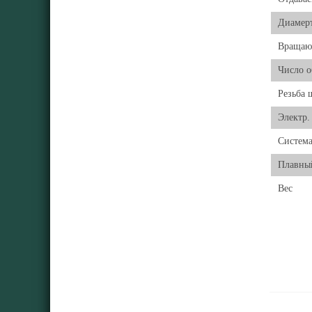
Диамерт
Вращаю
Число о
Резьба 
Электр.
Система
Плавны
Вес