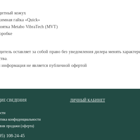
щитный кожух
имная гайка «Quick»
оятка Metabo VibraTech (MVT)
оробке
итель оставляет за собой право без уведомления дилера менять характе
тва.
я информация не является публичной офертой
ИЕ СВЕДЕНИЯ
ЛИЧНЫЙ КАБИНЕТ
сти
тика конфиденциальности
вия продажи (оферта)
95) 108-24-45