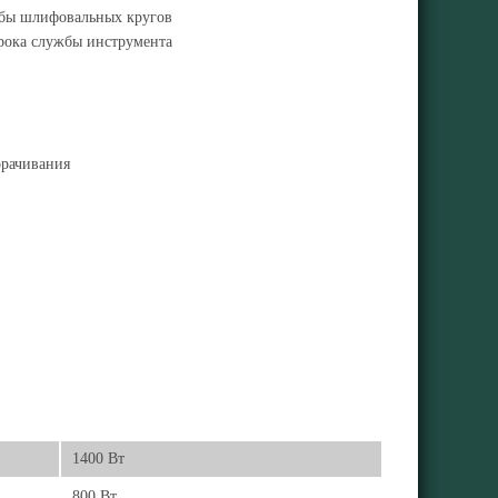
жбы шлифовальных кругов
срока службы инструмента
орачивания
1400 Вт
800 Вт