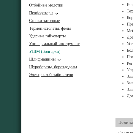
Вст
Отбойные молотки
Тех
Перфораторы
Кор
Станки заточные
Пре
Термопистолеты, фены
Met
Ударные гайковерты
Доп
Универсальный инструмент
Уст
Бо
УШМ (Болгарки)
Пол
Шлифмашины
Рег
Штроборезы, бороздоделы
Упр
Электроскобозабиватели
Защ
Защ
Защ
До
Номинал
Отдавае