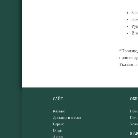
За
Заж
Рук
В к
*Производ
производс
Указанна
САЙТ
ОБЩ
Каталог
Ново
Доставка и оплата
Поли
Сервис
Усло
О нас
8 (4
Акции