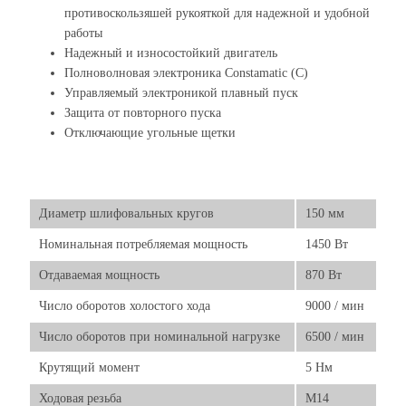
противоскользяшей рукояткой для надежной и удобной
работы
Надежный и износостойкий двигатель
Полноволновая электроника Constamatic (C)
Управляемый электроникой плавный пуск
Защита от повторного пуска
Отключающие угольные щетки
Диаметр шлифовальных кругов
150 мм
Номинальная потребляемая мощность
1450 Вт
Отдаваемая мощность
870 Вт
Число оборотов холостого хода
9000 / мин
Число оборотов при номинальной нагрузке
6500 / мин
Крутящий момент
5 Нм
Ходовая резьба
М14