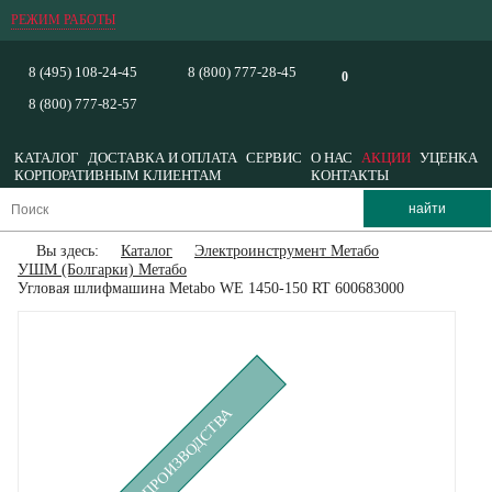
РЕЖИМ РАБОТЫ
8 (495) 108-24-45
8 (800) 777-28-45
0
8 (800) 777-82-57
КАТАЛОГ
ДОСТАВКА И ОПЛАТА
СЕРВИС
О НАС
АКЦИИ
УЦЕНКА
КОРПОРАТИВНЫМ КЛИЕНТАМ
КОНТАКТЫ
Вы здесь:
Каталог
Электроинструмент Метабо
УШМ (Болгарки) Метабо
Угловая шлифмашина Metabo WE 1450-150 RT 600683000
СНЯТ С ПРОИЗВОДСТВА