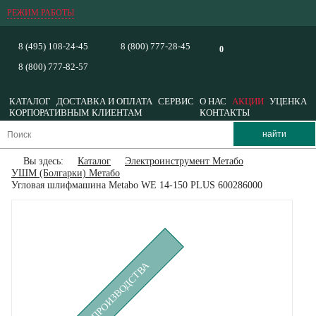
РЕЖИМ РАБОТЫ
8 (495) 108-24-45
8 (800) 777-28-45
0
8 (800) 777-82-57
КАТАЛОГ
ДОСТАВКА И ОПЛАТА
СЕРВИС
О НАС
АКЦИИ
УЦЕНКА
КОРПОРАТИВНЫМ КЛИЕНТАМ
КОНТАКТЫ
Вы здесь:
Каталог
Электроинструмент Метабо
УШМ (Болгарки) Метабо
Угловая шлифмашина Metabo WE 14-150 PLUS 600286000
СНЯТ С ПРОИЗВОДСТВА