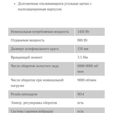
Долговечные отключающиеся угольные щетки с
пылезащищенным корпусом
Номинальная потребляемая мощность
1450 Вт
Отдаваемая мощность
800 Вт
Диамерт шлифовального круга
150 мм
Вращающий момент
3.5 Нм
Число оборотов холостого хода
6000-9000 об/
мин
Число оборотов при номинальной
9000 об/мин
нагрузке
Резьба шпинделя
М14
Электр. регулировка оборотов
есть
Система гашения вибрации
есть