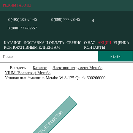
РЕЖИМ РАБОТЫ
8 (495) 108-24-45
8 (800) 777-28-45
0
8 (800) 777-82-57
КАТАЛОГ
ДОСТАВКА И ОПЛАТА
СЕРВИС
О НАС
АКЦИИ
УЦЕНКА
КОРПОРАТИВНЫМ КЛИЕНТАМ
КОНТАКТЫ
Вы здесь:
Каталог
Электроинструмент Метабо
УШМ (Болгарки) Метабо
Угловая шлифмашина Metabo W 8-125 Quick 600266000
СНЯТ С ПРОИЗВОДСТВА