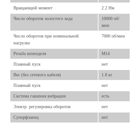
Вращающий момент
2.2 Нм
Число оборотов холостого хода
10000 об/
мин
Число оборотов при номинальной
7000 об/мин
нагрузке
Резьба шпинделя
М14
Плавный пуск
нет
Вес (без сетевого кабеля)
1.8 кг
Плавный пуск
нет
Система гашения вибрации
есть
Электр. регулировка оборотов
нет
Суперфланец
нет