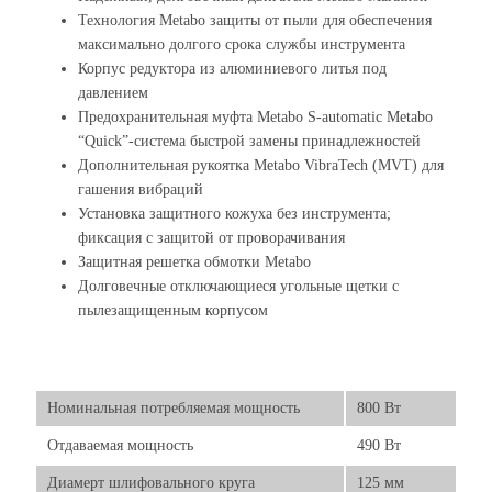
Технология Metabo защиты от пыли для обеспечения
максимально долгого срока службы инструмента
Корпус редуктора из алюминиевого литья под
давлением
Предохранительная муфта Metabo S-automatic Metabo
“Quick”-система быстрой замены принадлежностей
Дополнительная рукоятка Metabo VibraTech (MVT) для
гашения вибраций
Установка защитного кожуха без инструмента;
фиксация с защитой от проворачивания
Защитная решетка обмотки Metabo
Долговечные отключающиеся угольные щетки с
пылезащищенным корпусом
Номинальная потребляемая мощность
800 Вт
Отдаваемая мощность
490 Вт
Диамерт шлифовального круга
125 мм