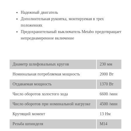
Надежный двигатель
Дополнительная рукоятка, монтируемая в трех
положениях
Предохранительный выключатель Metabo предотвращает
непреднамеренное включение
Диаметр шлифовальных кругов
230 мм
Номинальная потребляемая мощность
2000 Вт
Отдаваемая мощность
1370 Вт
Число оборотов холостого хода
6600 /мин
Число оборотов при номинальной нагрузке
4500 /мин
Крутящий момент
13 Нм
Резьба шпинделя
М14