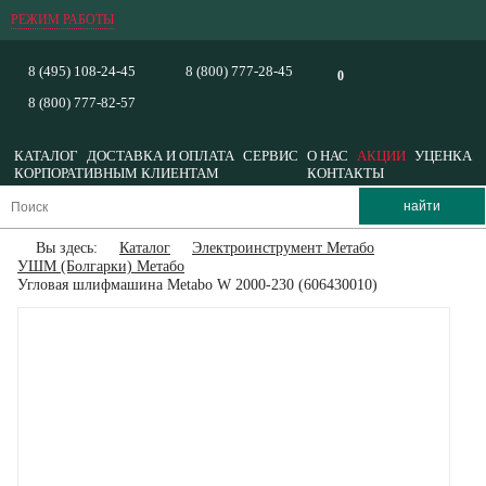
РЕЖИМ РАБОТЫ
8 (495) 108-24-45
8 (800) 777-28-45
0
8 (800) 777-82-57
КАТАЛОГ
ДОСТАВКА И ОПЛАТА
СЕРВИС
О НАС
АКЦИИ
УЦЕНКА
КОРПОРАТИВНЫМ КЛИЕНТАМ
КОНТАКТЫ
Вы здесь:
Каталог
Электроинструмент Метабо
УШМ (Болгарки) Метабо
Угловая шлифмашина Metabo W 2000-230 (606430010)