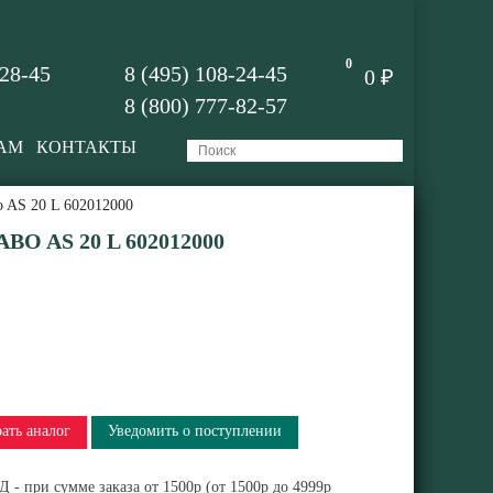
0
-28-45
8 (495) 108-24-45
0 ₽
8 (800) 777-82-57
АМ
КОНТАКТЫ
o AS 20 L 602012000
 AS 20 L 602012000
ать аналог
Уведомить о поступлении
 - при сумме заказа от 1500р (от 1500р до 4999р