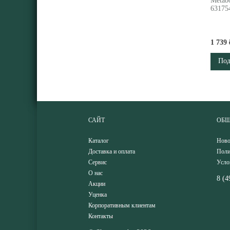
Metabo
63175
1 739 
Под
САЙТ
ОБЩ
Каталог
Ново
Доставка и оплата
Поли
Сервис
Усло
О нас
8 (4
Акции
Уценка
Корпоративным клиентам
Контакты