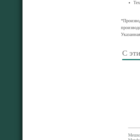
Тех
*Производ
производс
Указанна
С эт
Мешки