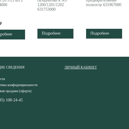
 20 л (5 шт.)
складчатый к AS
предварительный
4000
1200/1201/1202
полиэстр 631967000
631753000
₽
Подробнее
Подробнее
робнее
ИЕ СВЕДЕНИЯ
ЛИЧНЫЙ КАБИНЕТ
сти
тика конфиденциальности
вия продажи (оферта)
95) 108-24-45