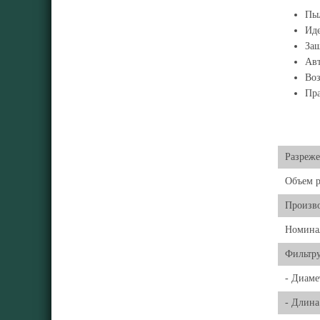
Пыл
Иде
Защ
Авт
Воз
Пра
Разреж
Объем р
Произво
Номинал
Фильтр
- Диаме
- Длина