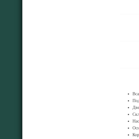
Вса
Под
Дв
Скл
Нас
Осн
Кор