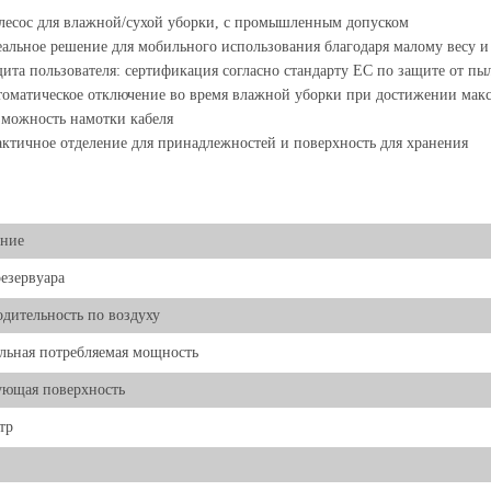
есос для влажной/сухой уборки, с промышленным допуском
альное решение для мобильного использования благодаря малому весу 
ита пользователя: сертификация согласно стандарту ЕС по защите от пы
оматическое отключение во время влажной уборки при достижении макс
можность намотки кабеля
ктичное отделение для принадлежностей и поверхность для хранения
ение
езервуара
дительность по воздуху
ьная потребляемая мощность
ующая поверхность
тр