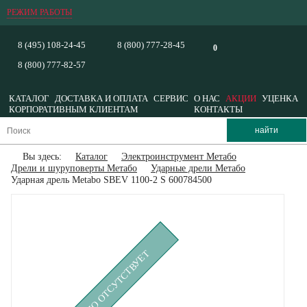
РЕЖИМ РАБОТЫ
8 (495) 108-24-45
8 (800) 777-28-45
0
8 (800) 777-82-57
КАТАЛОГ
ДОСТАВКА И ОПЛАТА
СЕРВИС
О НАС
АКЦИИ
УЦЕНКА
КОРПОРАТИВНЫМ КЛИЕНТАМ
КОНТАКТЫ
Вы здесь:
Каталог
Электроинструмент Метабо
Дрели и шуруповерты Метабо
Ударные дрели Метабо
Ударная дрель Metabo SBEV 1100-2 S 600784500
ВРЕМЕННО ОТСУТСТВУЕТ