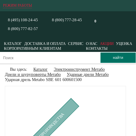
РЕЖИМ РАБОТЫ
8 (495) 108-24-45
8 (800) 777-28-45
0
8 (800) 777-82-57
КАТАЛОГ
ДОСТАВКА И ОПЛАТА
СЕРВИС
О НАС
АКЦИИ
УЦЕНКА
КОРПОРАТИВНЫМ КЛИЕНТАМ
КОНТАКТЫ
Вы здесь:
Каталог
Электроинструмент Метабо
Дрели и шуруповерты Метабо
Ударные дрели Метабо
Ударная дрель Metabo SBE 601 600601500
СНЯТ С ПРОИЗВОДСТВА