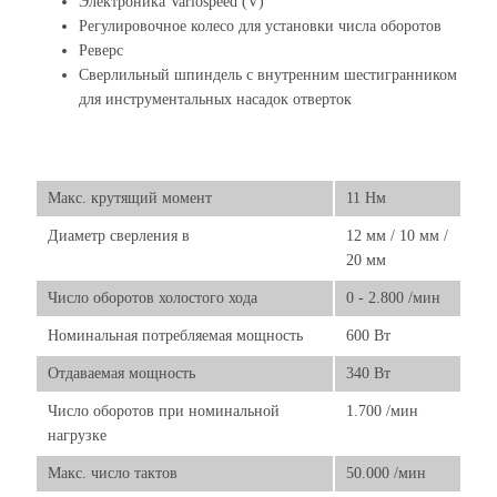
Электроника Variospeed (V)
Регулировочное колесо для установки числа оборотов
Реверс
Сверлильный шпиндель с внутренним шестигранником
для инструментальных насадок отверток
Макс. крутящий момент
11 Нм
Диаметр сверления в
12 мм / 10 мм /
20 мм
Число оборотов холостого хода
0 - 2.800 /мин
Номинальная потребляемая мощность
600 Вт
Отдаваемая мощность
340 Вт
Число оборотов при номинальной
1.700 /мин
нагрузке
Макс. число тактов
50.000 /мин