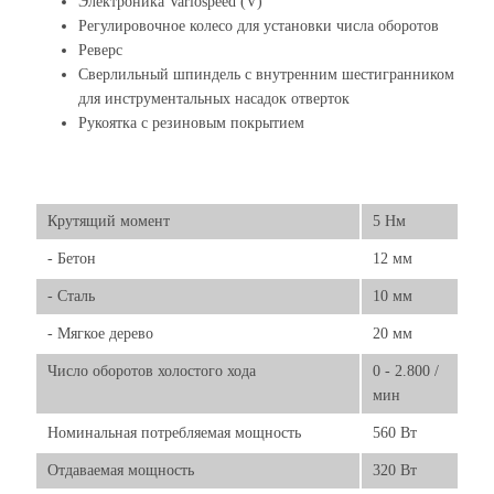
Электроника Variospeed (V)
Регулировочное колесо для установки числа оборотов
Реверс
Сверлильный шпиндель с внутренним шестигранником
для инструментальных насадок отверток
Рукоятка с резиновым покрытием
Крутящий момент
5 Нм
- Бетон
12 мм
- Сталь
10 мм
- Мягкое дерево
20 мм
Число оборотов холостого хода
0 - 2.800 /
мин
Номинальная потребляемая мощность
560 Вт
Отдаваемая мощность
320 Вт