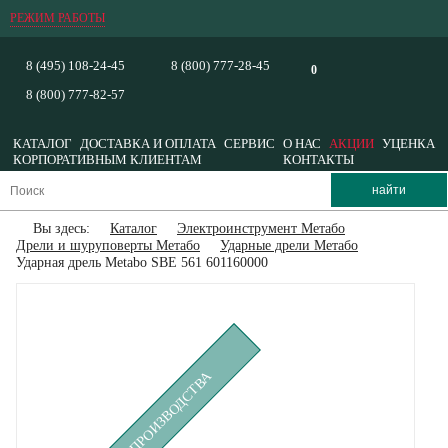
РЕЖИМ РАБОТЫ
8 (495) 108-24-45
8 (800) 777-28-45
0
8 (800) 777-82-57
КАТАЛОГ
ДОСТАВКА И ОПЛАТА
СЕРВИС
О НАС
АКЦИИ
УЦЕНКА
КОРПОРАТИВНЫМ КЛИЕНТАМ
КОНТАКТЫ
Вы здесь:
Каталог
Электроинструмент Метабо
Дрели и шуруповерты Метабо
Ударные дрели Метабо
Ударная дрель Metabo SBE 561 601160000
СНЯТ С ПРОИЗВОДСТВА