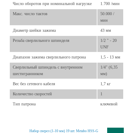
Число оборотов при номинальной нагрузке
1.700 /мин
Макс. число тактов
50.000 /
мин
Диаметр шейки зажима
43 мм
Резьба сверлильного шпинделя
1/2 " - 20
UNF
Диапазон зажима сверлильного патрона
1,5 - 13 мм
Сверлильный шпиндель с внутренним
1/4" (6,35
шестигранником
мм)
Вес без сетевого кабеля
1,7 кг
Количество скоростей
1
Тип патрона
ключевой
Набор сверел (1-10 мм) 19 шт. Metabo HSS-G