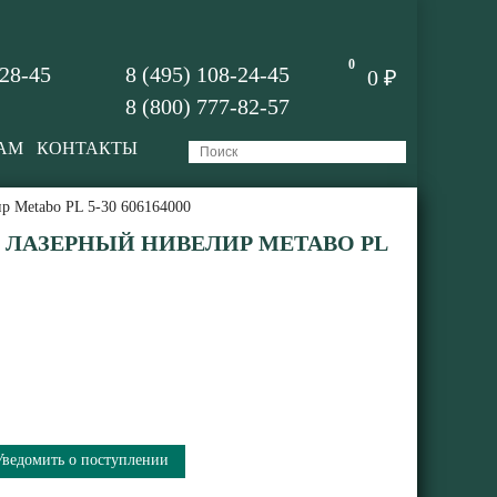
0
-28-45
8 (495) 108-24-45
0 ₽
8 (800) 777-82-57
АМ
КОНТАКТЫ
р Metabo PL 5-30 606164000
 ЛАЗЕРНЫЙ НИВЕЛИР METABO PL
Уведомить о поступлении