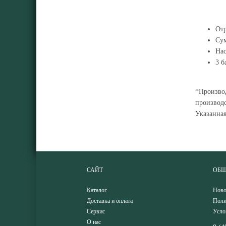
От
Сум
Нас
3 б
*Производ
производс
Указанна
САЙТ
ОБЩ
Каталог
Ново
Доставка и оплата
Поли
Сервис
Усло
О нас