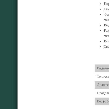
Пор
Сам
Фун
мая
Выд
Раз
мет
Исп
Све
Видимос
Точност
Диапаз
Продолж
Вес (с 