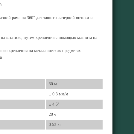
й
азной раме на 360° для защиты лазерной оптики и
 на штативе, путем крепления с помощью магнита на
ного крепления на металлических предметах
а
30 м
± 0.3 мм/м
± 4.5°
20 ч
0.53 кг