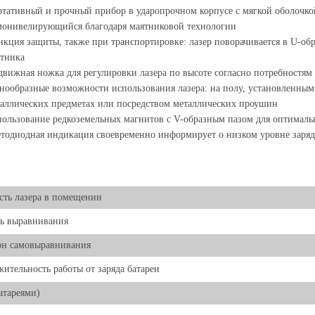
тативный и прочный прибор в ударопрочном корпусе с мягкой оболочко
онивелирующийся благодаря маятниковой технологии
кция защиты, также при транспортировке: лазер поворачивается в U-обр
тника
вижная ножка для регулировки лазера по высоте согласно потребностям
нообразные возможности использования лазера: на полу, установленным
аллических предметах или посредством металлических проушин
ользование редкоземельных магнитов с V-образным пазом для оптималь
тодиодная индикация своевременно информирует о низком уровне заряд
ть лазера в помещении
ь выравнивания
он самовыравнивания
ительность работы от заряда батареи
батареями)