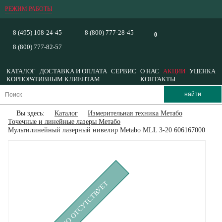
РЕЖИМ РАБОТЫ
8 (495) 108-24-45
8 (800) 777-28-45
0
8 (800) 777-82-57
КАТАЛОГ
ДОСТАВКА И ОПЛАТА
СЕРВИС
О НАС
АКЦИИ
УЦЕНКА
КОРПОРАТИВНЫМ КЛИЕНТАМ
КОНТАКТЫ
Вы здесь:
Каталог
Измерительная техника Метабо
Точечные и линейные лазеры Метабо
Мультилинейный лазерный нивелир Metabo MLL 3-20 606167000
ВРЕМЕННО ОТСУТСТВУЕТ