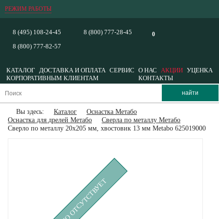
РЕЖИМ РАБОТЫ
8 (495) 108-24-45
8 (800) 777-28-45
0
8 (800) 777-82-57
КАТАЛОГ
ДОСТАВКА И ОПЛАТА
СЕРВИС
О НАС
АКЦИИ
УЦЕНКА
КОРПОРАТИВНЫМ КЛИЕНТАМ
КОНТАКТЫ
Вы здесь:
Каталог
Оснастка Метабо
Оснастка для дрелей Метабо
Сверла по металлу Метабо
Сверло по металлу 20x205 мм, хвостовик 13 мм Metabo 625019000
ВРЕМЕННО ОТСУТСТВУЕТ