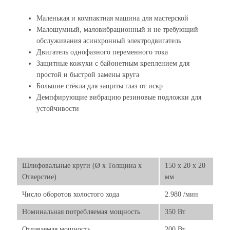
Маленькая и компактная машина для мастерской
Малошумный, маловибрационный и не требующий
обслуживания асинхронный электродвигатель
Двигатель однофазного переменного тока
Защитные кожухи с байонетным креплением для
простой и быстрой замены круга
Большие стёкла для защиты глаз от искр
Демпфирующие вибрацию резиновые подложки для
устойчивости
Шлифовальные круги (Ø х Толщина х
150 x 20 x 20
Отверстие)
мм
Число оборотов холостого хода
2.980 /мин
Номинальная потребляемая мощность
350 Вт
Отдаваемая мощность
200 Вт