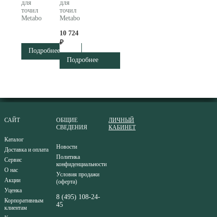
для
для
точил
точил
Metabo
Metabo
623862000
623867000
10 724
₽
Подробнее
Подробнее
САЙТ
ОБЩИЕ
ЛИЧНЫЙ
СВЕДЕНИЯ
КАБИНЕТ
Каталог
Новости
Доставка и оплата
Политика
Сервис
конфиденциальности
О нас
Условия продажи
Акции
(оферта)
Уценка
8 (495) 108-24-
Корпоративным
45
клиентам