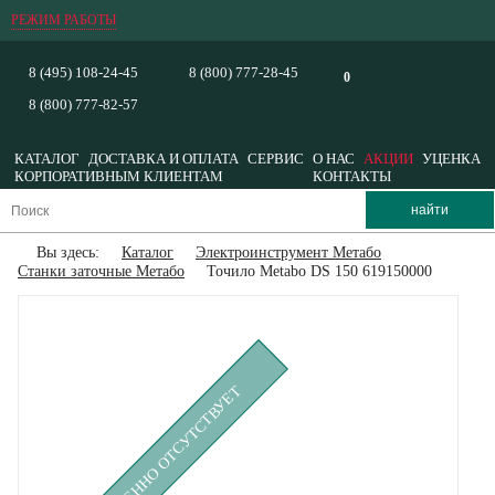
РЕЖИМ РАБОТЫ
8 (495) 108-24-45
8 (800) 777-28-45
0
8 (800) 777-82-57
КАТАЛОГ
ДОСТАВКА И ОПЛАТА
СЕРВИС
О НАС
АКЦИИ
УЦЕНКА
КОРПОРАТИВНЫМ КЛИЕНТАМ
КОНТАКТЫ
Вы здесь:
Каталог
Электроинструмент Метабо
Станки заточные Метабо
Точило Metabo DS 150 619150000
ВРЕМЕННО ОТСУТСТВУЕТ