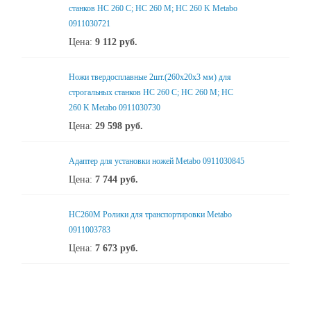
станков HC 260 С; HC 260 М; HC 260 K Metabo
0911030721
Цена:
9 112
руб.
Ножи твердосплавные 2шт.(260х20х3 мм) для
строгальных станков HC 260 C; HC 260 M; HC
260 K Metabo 0911030730
Цена:
29 598
руб.
Адаптер для установки ножей Metabo 0911030845
Цена:
7 744
руб.
HC260M Ролики для транспортировки Metabo
0911003783
Цена:
7 673
руб.