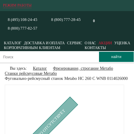
РЕЖИМ РАБОТЫ
8 (495) 108-24-45
8 (800) 777-28-45
0
8 (800) 777-82-57
КАТАЛОГ
ДОСТАВКА И ОПЛАТА
СЕРВИС
О НАС
АКЦИИ
УЦЕНКА
КОРПОРАТИВНЫМ КЛИЕНТАМ
КОНТАКТЫ
Вы здесь:
Каталог
Фрезерование, строгание Метабо
Станки рейсмусовые Метабо
Фуговально-рейсмусный станок Metabo HC 260 C WNB 0114026000
ВРЕМЕННО ОТСУТСТВУЕТ