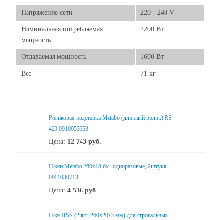
Напряжение сети
220 - 240 V
Номинальная потребляемая
2200 Вт
мощность
Отдаваемая мощность
1600 Вт
Вес
71 кг
Роликовая подставка Metabo (длинный ролик) RS
420 0910053353
Цена:
12 743
руб.
Ножи Metabo 260х18,6х1 одноразовые, 2штуки
0911030713
Цена:
4 536
руб.
Нож HSS (2 шт; 260x20x3 мм) для строгальных