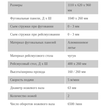
Размеры
1110 x 620 x 960
мм
Фуговальные панели, Д х Ш
1040 x 260 мм
Съем стружки при фуговании
0 - 3 мм
Съем стружки при рейсмусовании
0 - 3 мм
Материал фуговальных панелей
Алюминиевое
литье
Материал рейсмусового стола
чугун
Рейсмусовый стол, Д х Ш
400 x 260 мм
Высота/ширина прохода
160 / 260 мм
Скорость подачи
5 м/мин
Диаметр ножевого вала
63 мм
Количество ножей
2
Число оборотов ножевого вала
6500 /мин