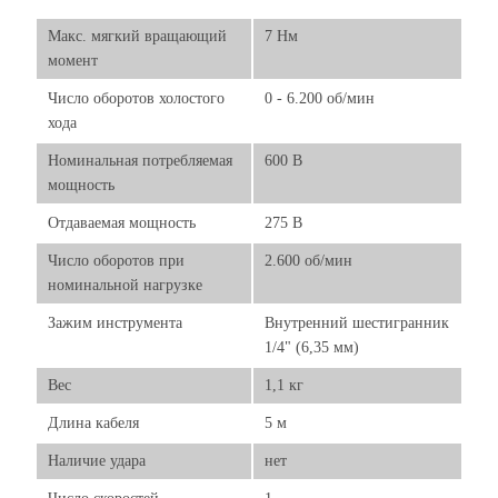
Макс. мягкий вращающий
7 Нм
момент
Число оборотов холостого
0 - 6.200 об/мин
хода
Номинальная потребляемая
600 В
мощность
Отдаваемая мощность
275 В
Число оборотов при
2.600 об/мин
номинальной нагрузке
Зажим инструмента
Внутренний шестигранник
1/4" (6,35 мм)
Вес
1,1 кг
Длина кабеля
5 м
Наличие удара
нет