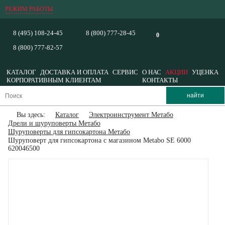
РЕЖИМ РАБОТЫ
8 (495) 108-24-45
8 (800) 777-28-45
0
8 (800) 777-82-57
КАТАЛОГ
ДОСТАВКА И ОПЛАТА
СЕРВИС
О НАС
АКЦИИ
УЦЕНКА
КОРПОРАТИВНЫМ КЛИЕНТАМ
КОНТАКТЫ
Вы здесь:
Каталог
Электроинструмент Метабо
Дрели и шуруповерты Метабо
Шуруповерты для гипсокартона Метабо
Шуруповерт для гипсокартона с магазином Metabo SE 6000
620046500