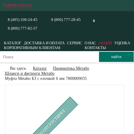
РЕЖИМ РАБОТЫ
8 (495) 108-24-45
8 (800) 777-28-45
0
8 (800) 777-82-57
КАТАЛОГ
ДОСТАВКА И ОПЛАТА
СЕРВИС
О НАС
АКЦИИ
УЦЕНКА
КОРПОРАТИВНЫМ КЛИЕНТАМ
КОНТАКТЫ
Вы здесь:
Каталог
Пневматика Метабо
Шланги и фитинги Метабо
Муфта Metabo БЗ с елочкой 6 мм 7800009035
ВРЕМЕННО ОТСУТСТВУЕТ