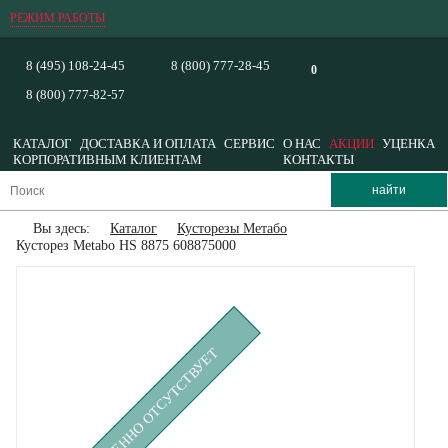
РЕЖИМ РАБОТЫ
8 (495) 108-24-45
8 (800) 777-28-45
0
8 (800) 777-82-57
КАТАЛОГ
ДОСТАВКА И ОПЛАТА
СЕРВИС
О НАС
АКЦИИ
УЦЕНКА
КОРПОРАТИВНЫМ КЛИЕНТАМ
КОНТАКТЫ
Вы здесь:
Каталог
Кусторезы Метабо
Кусторез Metabo HS 8875 608875000
ВРЕМЕННО ОТСУТСТВУЕТ