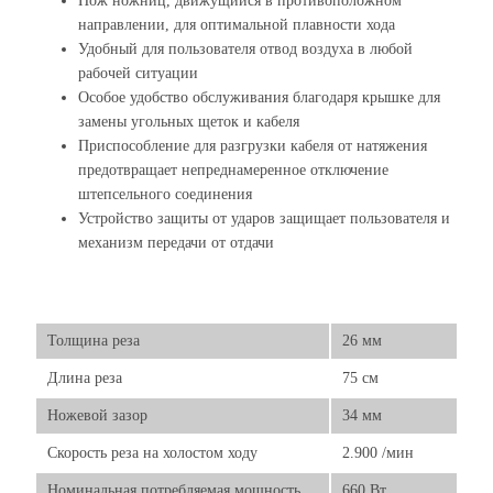
Нож ножниц, движущийся в противоположном
направлении, для оптимальной плавности хода
Удобный для пользователя отвод воздуха в любой
рабочей ситуации
Особое удобство обслуживания благодаря крышке для
замены угольных щеток и кабеля
Приспособление для разгрузки кабеля от натяжения
предотвращает непреднамеренное отключение
штепсельного соединения
Устройство защиты от ударов защищает пользователя и
механизм передачи от отдачи
Толщина реза
26 мм
Длина реза
75 см
Ножевой зазор
34 мм
Скорость реза на холостом ходу
2.900 /мин
Номинальная потребляемая мощность
660 Вт