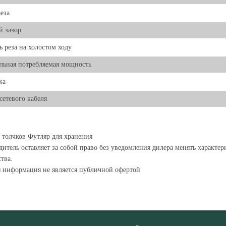
еза
 зазор
ь реза на холостом ходу
ьная потребляемая мощность
жа
 сетевого кабеля
 толчков Футляр для хранения
итель оставляет за собой право без уведомления дилера менять характе
тва.
я информация не является публичной офертой