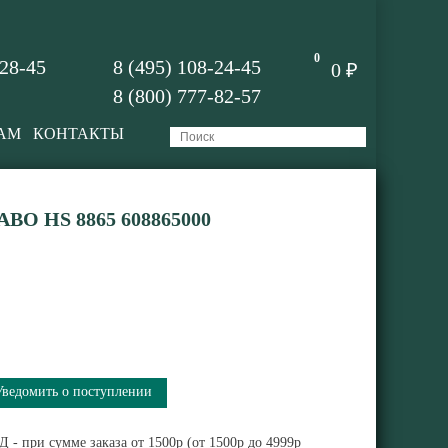
0
-28-45
8 (495) 108-24-45
0 ₽
8 (800) 777-82-57
АМ
КОНТАКТЫ
O HS 8865 608865000
Уведомить о поступлении
 - при сумме заказа от 1500р (от 1500р до 4999р