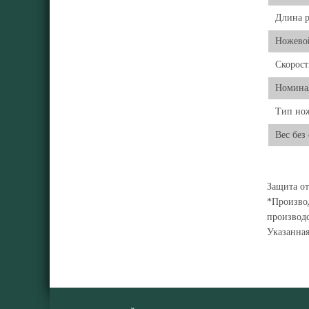
Длина р
Ножевой
Скорост
Номинал
Тип но
Вес без
Защита от
*Производ
производс
Указанна