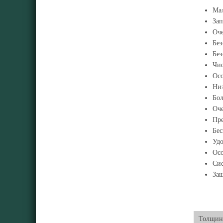
Мал
Зап
Оче
Без
Бе
Чис
Осо
Низ
Бол
Оче
Пре
Бес
Удо
Осо
Сис
Защ
Толщина