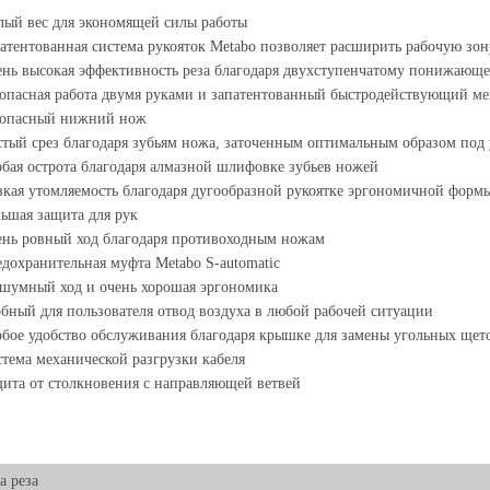
ый вес для экономящей силы работы
атентованная система рукояток Metabo позволяет расширить рабочую зон
нь высокая эффективность реза благодаря двухступенчатому понижающе
опасная работа двумя руками и запатентованный быстродействующий мех
зопасный нижний нож
тый срез благодаря зубьям ножа, заточенным оптимальным образом под у
бая острота благодаря алмазной шлифовке зубьев ножей
кая утомляемость благодаря дугообразной рукоятке эргономичной фор
ьшая защита для рук
нь ровный ход благодаря противоходным ножам
дохранительная муфта Metabo S-automatic
шумный ход и очень хорошая эргономика
бный для пользователя отвод воздуха в любой рабочей ситуации
бое удобство обслуживания благодаря крышке для замены угольных щето
тема механической разгрузки кабеля
ита от столкновения с направляющей ветвей
 реза