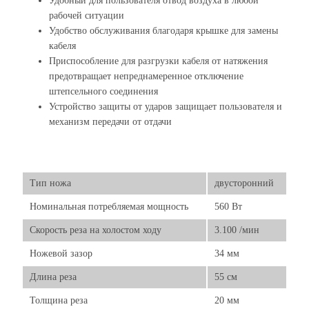
Удобный для пользователя отвод воздуха в любой
рабочей ситуации
Удобство обслуживания благодаря крышке для замены
кабеля
Приспособление для разгрузки кабеля от натяжения
предотвращает непреднамеренное отключение
штепсельного соединения
Устройство защиты от ударов защищает пользователя и
механизм передачи от отдачи
Тип ножа
двусторонний
Номинальная потребляемая мощность
560 Вт
Скорость реза на холостом ходу
3.100 /мин
Ножевой зазор
34 мм
Длина реза
55 см
Толщина реза
20 мм