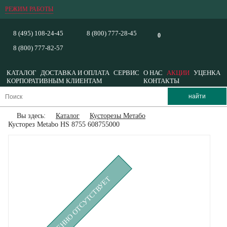
РЕЖИМ РАБОТЫ
8 (495) 108-24-45
8 (800) 777-28-45
0
8 (800) 777-82-57
КАТАЛОГ
ДОСТАВКА И ОПЛАТА
СЕРВИС
О НАС
АКЦИИ
УЦЕНКА
КОРПОРАТИВНЫМ КЛИЕНТАМ
КОНТАКТЫ
Вы здесь:
Каталог
Кусторезы Метабо
Кусторез Metabo HS 8755 608755000
ВРЕМЕННО ОТСУТСТВУЕТ