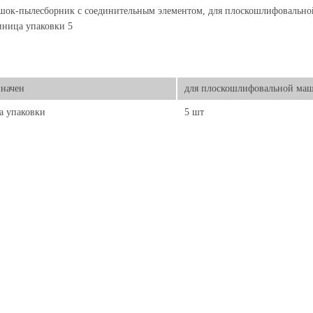
ок-пылесборник с соединительным элементом, для плоскошлифовально
иница упаковки 5
начен
для плоскошлифовальной ма
а упаковки
5 шт