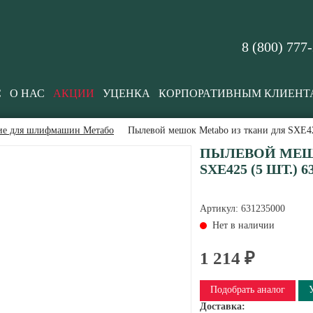
8 (800) 777
С
О НАС
АКЦИИ
УЦЕНКА
КОРПОРАТИВНЫМ КЛИЕНТ
ие для шлифмашин Метабо
Пылевой мешок Metabo из ткани для SXE42
ПЫЛЕВОЙ МЕШ
SXE425 (5 ШТ.) 6
Артикул:
631235000
Нет в наличии
1 214 ₽
Подобрать аналог
Доставка: