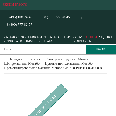
РЕЖИМ РАБОТЫ
8 (495) 108-24-45
8 (800) 777-28-45
0
8 (800) 777-82-57
КАТАЛОГ
ДОСТАВКА И ОПЛАТА
СЕРВИС
О НАС
АКЦИИ
УЦЕНКА
КОРПОРАТИВНЫМ КЛИЕНТАМ
КОНТАКТЫ
Вы здесь:
Каталог
Электроинструмент Метабо
Шлифмашины Метабо
Прямые шлифмашины Метабо
Прямошлифовальная машина Metabo GE 710 Plus (600616000)
ВРЕМЕННО ОТСУТСТВУЕТ