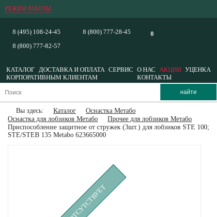
РЕЖИМ РАБОТЫ
8 (495) 108-24-45
8 (800) 777-28-45
0
8 (800) 777-82-57
КАТАЛОГ
ДОСТАВКА И ОПЛАТА
СЕРВИС
О НАС
АКЦИИ
УЦЕНКА
КОРПОРАТИВНЫМ КЛИЕНТАМ
КОНТАКТЫ
Вы здесь:
Каталог
Оснастка Метабо
Оснастка для лобзиков Метабо
Прочее для лобзиков Метабо
Приспособление защитное от стружек (3шт.) для лобзиков STE 100;
STE/STEB 135 Metabo 623665000
ВРЕМЕННО ОТСУТСТВУЕТ