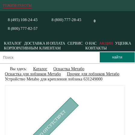
РЕЖИМ РАБОТЫ
8 (495) 108-24-45
8 (800) 777-28-45
0
8 (800) 777-82-57
КАТАЛОГ
ДОСТАВКА И ОПЛАТА
СЕРВИС
О НАС
АКЦИИ
УЦЕНКА
КОРПОРАТИВНЫМ КЛИЕНТАМ
КОНТАКТЫ
Вы здесь:
Каталог
Оснастка Метабо
Оснастка для лобзиков Метабо
Прочее для лобзиков Метабо
Устройство Metabo для крепления лобзика 631249000
ВРЕМЕННО ОТСУТСТВУЕТ