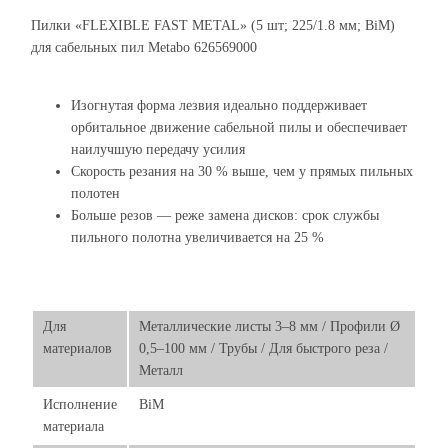
Пилки «FLEXIBLE FAST METAL» (5 шт; 225/1.8 мм; BiM)
для сабельных пил Metabo 626569000
Изогнутая форма лезвия идеально поддерживает
орбитальное движение сабельной пилы и обеспечивает
наилучшую передачу усилия
Скорость резания на 30 % выше, чем у прямых пильных
полотен
Больше резов — реже замена дисков: срок службы
пильного полотна увеличивается на 25 %
Для
Металлические листы 3–8 мм / Профили Ø
материалов
0,5–100 мм / Трубы / Для быстрого реза /
Металл
Исполнение
BiM
материала