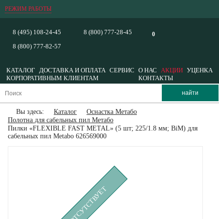
РЕЖИМ РАБОТЫ
8 (495) 108-24-45
8 (800) 777-28-45
0
8 (800) 777-82-57
КАТАЛОГ
ДОСТАВКА И ОПЛАТА
СЕРВИС
О НАС
АКЦИИ
УЦЕНКА
КОРПОРАТИВНЫМ КЛИЕНТАМ
КОНТАКТЫ
Вы здесь:
Каталог
Оснастка Метабо
Полотна для сабельных пил Метабо
Пилки «FLEXIBLE FAST METAL» (5 шт; 225/1.8 мм; BiM) для
сабельных пил Metabo 626569000
ВРЕМЕННО ОТСУТСТВУЕТ