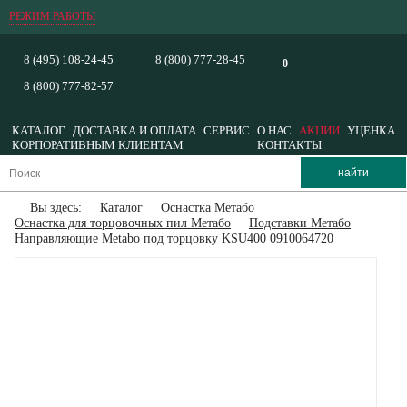
РЕЖИМ РАБОТЫ
8 (495) 108-24-45
8 (800) 777-28-45
0
8 (800) 777-82-57
КАТАЛОГ
ДОСТАВКА И ОПЛАТА
СЕРВИС
О НАС
АКЦИИ
УЦЕНКА
КОРПОРАТИВНЫМ КЛИЕНТАМ
КОНТАКТЫ
Вы здесь:
Каталог
Оснастка Метабо
Оснастка для торцовочных пил Метабо
Подставки Метабо
Направляющие Metabo под торцовку KSU400 0910064720