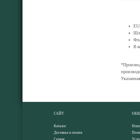
EUR
Шла
Фла
В к
*Производ
производс
Указанна
САЙТ
ОБЩ
Каталог
Ново
Доставка и оплата
Поли
Сервис
Усло