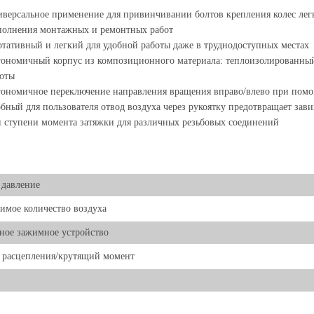
версальное применение для привинчивании болтов крепления колес лег
полнения монтажных и ремонтных работ
тативный и легкий для удобной работы даже в труднодоступных местах
ономичный корпус из композиционного материала: теплоизолированный,
оты
ономичное переключение направления вращения вправо/влево при помо
бный для пользователя отвод воздуха через рукоятку предотвращает зав
 ступени момента затяжки для различных резьбовых соединений
 давление
имое количество воздуха
ное зажимное устройство
 расцепления/крутящий момент