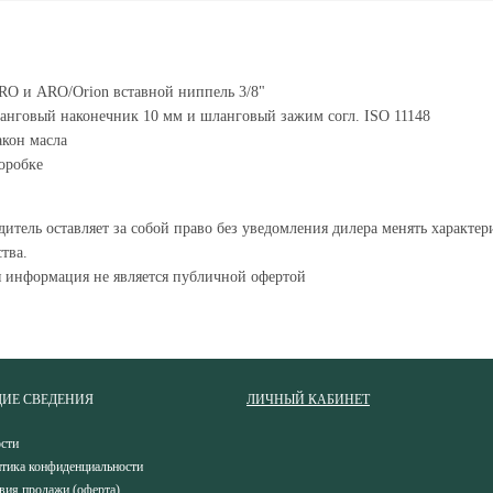
O и ARO/Orion вставной ниппель 3/8"
нговый наконечник 10 мм и шланговый зажим согл. ISO 11148
кон масла
оробке
итель оставляет за собой право без уведомления дилера менять характе
тва.
я информация не является публичной офертой
ИЕ СВЕДЕНИЯ
ЛИЧНЫЙ КАБИНЕТ
сти
тика конфиденциальности
вия продажи (оферта)