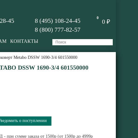
0
-28-45
8 (495) 108-24-45
0 ₽
8 (800) 777-82-57
АМ
КОНТАКТЫ
коверт Metabo DSSW 1690-3/4 601550000
BO DSSW 1690-3/4 601550000
Уведомить о поступлении
 - при сумме заказа от 1500р (от 1500р до 4999р